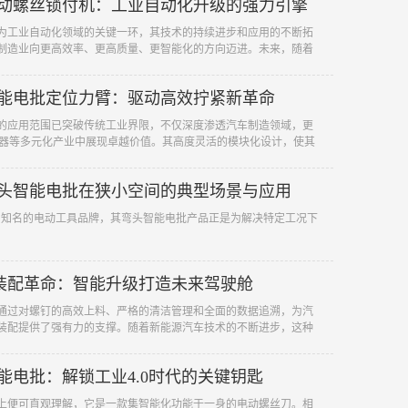
丰自动螺丝锁付机：工业自动化升级的强力引擎
为工业自动化领域的关键一环，其技术的持续进步和应用的不断拓
制造业向更高效率、更高质量、更智能化的方向迈进。未来，随着
集成，自动螺丝锁付机将拥有更广阔的应用前景和更强大的功能，
入更强大的动力。对于那些追求创新和卓越的制造企业来说，积极
丰智能电批定位力臂：驱动高效拧紧新革命
自动螺丝锁付技术，无疑是实现生产优化和提升竞争力的重要途
的应用范围已突破传统工业界限，不仅深度渗透汽车制造领域，更
电器等多元化产业中展现卓越价值。其高度灵活的模块化设计，使其
行业的精密拧紧需求，成为现代工业装配不可或缺的智能装备。
丰弯头智能电批在狭小空间的典型场景与应用
国内知名的电动工具品牌，其弯头智能电批产品正是为解决特定工况下
装配革命：智能升级打造未来驾驶舱
通过对螺钉的高效上料、严格的清洁管理和全面的数据追溯，为汽
装配提供了强有力的支撑。随着新能源汽车技术的不断进步，这种
疑将助力行业向着更高水平发展，推动未来驾驶舱的全面智能化。
智能电批：解锁工业4.0时代的关键钥匙
上便可直观理解，它是一款集智能化功能于一身的电动螺丝刀。相