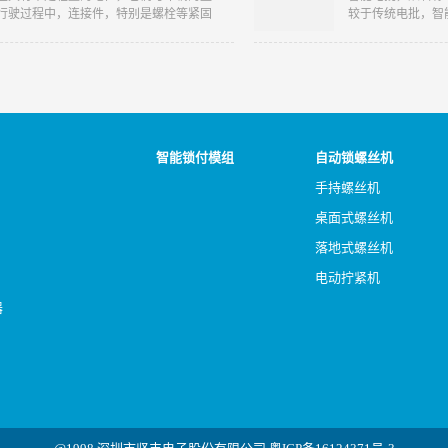
行驶过程中，连接件，特别是螺栓等紧固
较于传统电批，智
免会出现各种拧紧质量问题。其中，螺栓
器、高精度控制系
之一。
运行稳定性以及对
智能锁付模组
自动锁螺丝机
手持螺丝机
桌面式螺丝机
落地式螺丝机
电动拧紧机
器