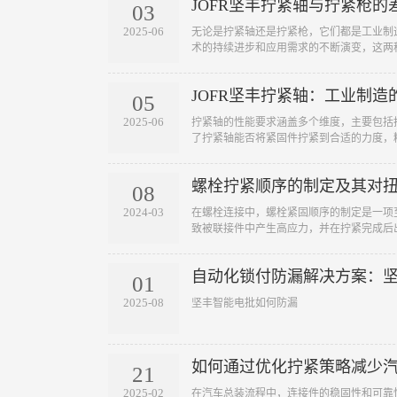
JOFR坚丰拧紧轴与拧紧枪的
03
2025-06
无论是拧紧轴还是拧紧枪，它们都是工业制
术的持续进步和应用需求的不断演变，这两
带来更多的便利与价值。
JOFR坚丰拧紧轴：工业制造
05
2025-06
拧紧轴的性能要求涵盖多个维度，主要包括
了拧紧轴能否将紧固件拧紧到合适的力度，
连接的质量。此外，随着工业智能化的发展
数据上传、追溯、异常监控以及防错等功能
螺栓拧紧顺序的制定及其对
在这些性能方面符合要求的拧紧轴，从而保
08
2024-03
在螺栓连接中，螺栓紧固顺序的制定是一项
致被联接件中产生高应力，并在拧紧完成后
个螺栓需要拧紧时，每个螺栓产生的夹紧力
作用，使得单个螺栓的实际受力情况变得复
体分析并制定适当的拧紧顺序。下面将介绍
01
则。
2025-08
坚丰智能电批如何防漏
如何通过优化拧紧策略减少
21
2025-02
在汽车总装流程中，连接件的稳固性和可靠