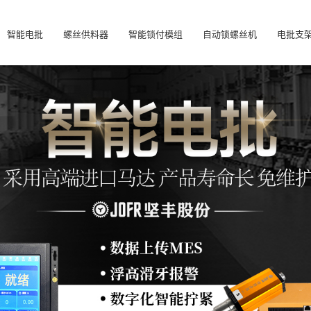
智能电批
螺丝供料器
智能锁付模组
自动锁螺丝机
电批支