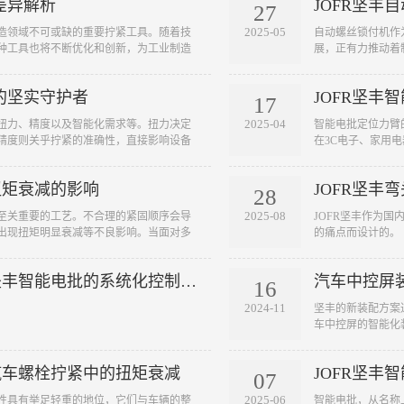
差异解析
JOFR坚
27
2025-05
造领域不可或缺的重要拧紧工具。随着技
自动螺丝锁付机作
种工具也将不断优化和创新，为工业制造
展，正有力推动着
技术的不断成熟和
为制造业的发展注
的坚实守护者
JOFR坚
投资和应用先进的
17
径。
2025-04
扭力、精度以及智能化需求等。扭力决定
智能电批定位力臂
精度则关乎拧紧的准确性，直接影响设备
在3C电子、家用
，对拧紧轴的智能化需求也日益凸显，如
能够精准适配不同
。企业应根据自身实际生产的需要，选择
扭矩衰减的影响
JOFR坚
证设备的正常运转，提高生产效率。
28
2025-08
至关重要的工艺。不合理的紧固顺序会导
JOFR坚丰作为
出现扭矩明显衰减等不良影响。当面对多
的痛点而设计的。
都会对之前已经拧紧的螺栓产生弹性相互
杂。因此，针对不同的装配工况，需要具
自动化锁付防漏解决方案：坚丰智能电批的系统化控制策略
汽车中控屏
在单个拧紧轴工况下的拧紧顺序制定原
16
2024-11
坚丰的新装配方案
车中控屏的智能化
高效的装配方式无
汽车螺栓拧紧中的扭矩衰减
JOFR坚丰
07
2025-06
性具有举足轻重的地位，它们与车辆的整
智能电批，从名称