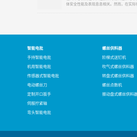
体安全性能及表现息息相关。然而，在实际
部件，长期受到振动和机械应力的影响，难
松动甚至脱落是最为普遍且难以解决的问题
智能电批
螺丝供料器
手持智能电批
阶梯式送钉机
机用智能电批
吹气式螺丝供料器
传感器式智能电批
转盘式螺丝供料器
电动螺丝刀
螺丝点数机
定制开口扳手
振动盘式螺丝供料
伺服拧紧轴
弯头智能电批