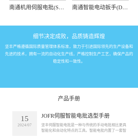
南通机用伺服电批(SDL-3600)
南通智能电动扳手(DP-HDXL-008-K)
细节决定成败，品质铸造辉煌
坚丰严格遵循国际质量管理体系标准，致力于引进国际领先的生产设备和
先进的技术，拥有一流的自动化生产线，严格控制生产工艺，确保产品的
稳定性和一致性。
产品手册
JOFR伺服智能电批选型手册
15
2024/07
坚丰伺服智能电批是一种与传统的手动电批相比更具
智能化和自动化特点的工具。智能电批内置了一套智
能控制系统，可以实现自动拧紧螺丝的功能。它可以