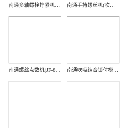
南通多轴螺栓拧紧机(七轴)
南通手持螺丝机(吹气式螺丝供料器JOFR-816MC搭载手持智能电批DP-HXL-003)
南通螺丝点数机(JF-816DXJ)
南通吹吸结合锁付模组(手持智能电批DP-HDXL-008-W搭载阶梯式自动送钉机)