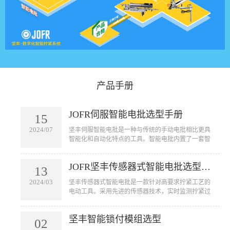
产品手册
JOFR伺服智能电批选型手册
15
2024/07
坚丰伺服智能电批是一种与传统的手动电批相比更具
智能化和自动化特点的工具。智能电批内置了一套智
能控制系统，可以实现自动拧紧螺丝的功能。它可以
用于汽车、航空航天、电子设备、家电等行业的装配
JOFR坚丰传感器式智能电批选型手册
线上，用于拧紧各种大小型号的螺丝。智能电批的应
13
用不仅可以提高工作效率，节省人力成本，还可以减
2024/03
坚丰传感器式智能电批是一款针对高要求拧紧工艺的
少由于人为因素引起的误操作和质量问题。
电动工具。采用先进的传感器技术，实时监测拧紧过
程中的扭矩和角度。该工具通过对寻帽、旋入和贴合
三个阶段的扭力及角度控制精准锁付来确保产品的质
坚丰智能锁付模组选型
量。广泛应用于新能源、光伏、航天航空等高端行业
02
产品拧紧工艺。