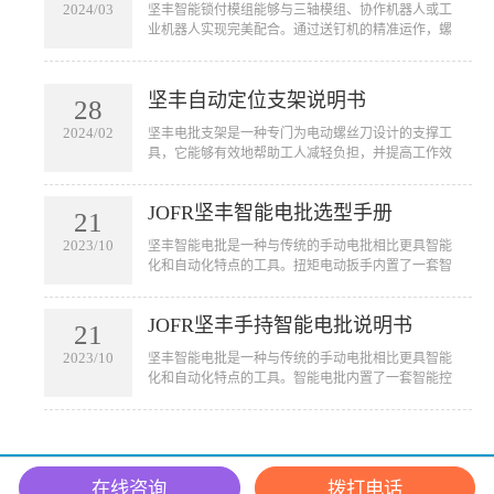
2024/03
坚丰智能锁付模组能够与三轴模组、协作机器人或工
业机器人实现完美配合。通过送钉机的精准运作，螺
钉能够自动且准确地被吹送到枪头或接料台上。这不
仅仅简化了传统的手工操作，更是将螺钉拧紧的过程
完全自动化，从而大幅提高了生产效率和操作便捷
坚丰自动定位支架说明书
28
性。无论是在大规模生产线还是精密的工业环境中，
一体化固定式拧紧模组都能够凭借其出色的性能和适
2024/02
坚丰电批支架是一种专门为电动螺丝刀设计的支撑工
应性，为您的生产线带来革命性的改变。
具，它能够有效地帮助工人减轻负担，并提高工作效
率。通过将电动螺丝刀固定在支架上，工人可以将其
悬挂在需要作业的地方，从而避免手握工具的疲劳和
JOFR坚丰智能电批选型手册
不便。
21
2023/10
坚丰智能电批是一种与传统的手动电批相比更具智能
化和自动化特点的工具。扭矩电动扳手内置了一套智
能控制系统，可以实现自动拧紧螺丝的功能。它可以
用于汽车、航空航天、电子设备、家电等行业的装配
JOFR坚丰手持智能电批说明书
线上，用于拧紧各种大小型号的螺丝。扭矩电动扳手
21
的应用不仅可以提高工作效率，节省人力成本，还可
2023/10
坚丰智能电批是一种与传统的手动电批相比更具智能
以减少由于人为因素引起的误操作和质量问题。
化和自动化特点的工具。智能电批内置了一套智能控
制系统，可以实现自动拧紧螺丝的功能。它可以用于
汽车、航空航天、电子设备、家电等行业的装配线
上，用于拧紧各种大小型号的螺丝。智能电批的应用
不仅可以提高工作效率，节省人力成本，还可以减少
由于人为因素引起的误操作和质量问题。
在线咨询
拨打电话