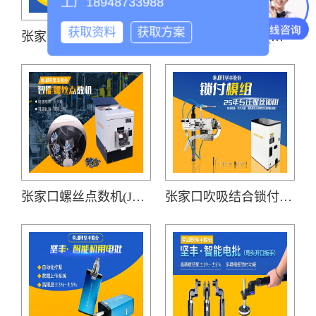
工厂18948733988
获取资料
获取方案
张家口多轴螺栓拧紧机(七轴)
张家口手持螺丝机(吹气式螺丝供料器JOFR-816MC搭载手持智能电批DP-HXL-003)
张家口螺丝点数机(JF-816DXJ)
张家口吹吸结合锁付模组(手持智能电批DP-HDXL-008-W搭载阶梯式自动送钉机)