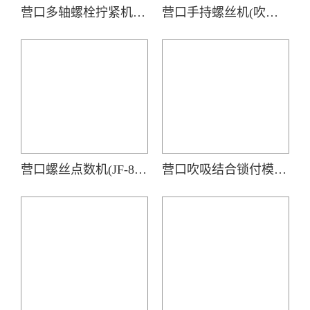
营口多轴螺栓拧紧机(七轴)
营口手持螺丝机(吹气式螺丝供料器JOFR-816MC搭载手持智能电批DP-HXL-003)
营口螺丝点数机(JF-816DXJ)
营口吹吸结合锁付模组(手持智能电批DP-HDXL-008-W搭载阶梯式自动送钉机)