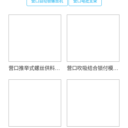
营口自动锁螺丝机
营口电批支架
营口推举式螺丝供料器(JOFR-828MS)
营口吹吸结合锁付模组(机用智能电批DP-DXL-001搭载吹气式螺丝供料器DWS-102)