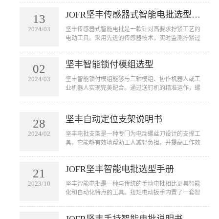
用于汽车、航空航天、电子设备、家电等行业的装配
JOFR坚丰传感器式智能电批选型手册
线上，用于拧紧各种大小型号的螺丝。智能电批的应
13
用不仅可以提高工作效率，节省人力成本，还可以减
2024/03
坚丰传感器式智能电批是一款针对高要求拧紧工艺的
少由于人为因素引起的误操作和质量问题。
电动工具。采用先进的传感器技术，实时监测拧紧过
程中的扭矩和角度。该工具通过对寻帽、旋入和贴合
三个阶段的扭力及角度控制精准锁付来确保产品的质
坚丰智能锁付模组选型
量。广泛应用于新能源、光伏、航天航空等高端行业
02
产品拧紧工艺。
2024/03
坚丰智能锁付模组能够与三轴模组、协作机器人或工
业机器人实现完美配合。通过送钉机的精准运作，螺
钉能够自动且准确地被吹送到枪头或接料台上。这不
仅仅简化了传统的手工操作，更是将螺钉拧紧的过程
完全自动化，从而大幅提高了生产效率和操作便捷
坚丰自动定位支架说明书
28
性。无论是在大规模生产线还是精密的工业环境中，
一体化固定式拧紧模组都能够凭借其出色的性能和适
2024/02
坚丰电批支架是一种专门为电动螺丝刀设计的支撑工
应性，为您的生产线带来革命性的改变。
具，它能够有效地帮助工人减轻负担，并提高工作效
率。通过将电动螺丝刀固定在支架上，工人可以将其
悬挂在需要作业的地方，从而避免手握工具的疲劳和
JOFR坚丰智能电批选型手册
不便。
21
2023/10
坚丰智能电批是一种与传统的手动电批相比更具智能
化和自动化特点的工具。扭矩电动扳手内置了一套智
能控制系统，可以实现自动拧紧螺丝的功能。它可以
用于汽车、航空航天、电子设备、家电等行业的装配