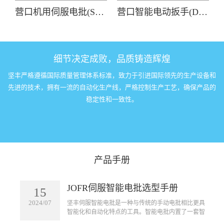
营口机用伺服电批(SDL-3600)
营口智能电动扳手(DP-HDXL-008-K)
细节决定成败，品质铸造辉煌
坚丰严格遵循国际质量管理体系标准，致力于引进国际领先的生产设备和
先进的技术，拥有一流的自动化生产线，严格控制生产工艺，确保产品的
稳定性和一致性。
产品手册
JOFR伺服智能电批选型手册
15
2024/07
坚丰伺服智能电批是一种与传统的手动电批相比更具
智能化和自动化特点的工具。智能电批内置了一套智
能控制系统，可以实现自动拧紧螺丝的功能。它可以