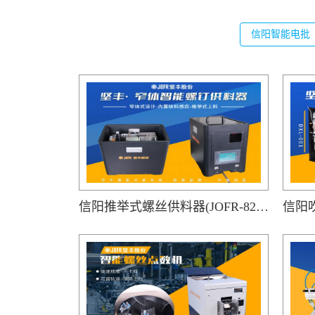
信阳智能电批
信阳推举式螺丝供料器(JOFR-828MS)