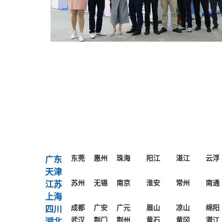
东莞
惠州
珠海
阳江
湛江
云浮
广东
天津
苏州
无锡
南京
淮安
常州
南通
江苏
上海
成都
广安
广元
眉山
凉山
绵阳
四川
武汉
荆门
荆州
黄石
黄冈
潜江
湖北