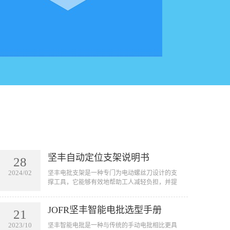
坚丰自动定位支架说明书
28
2024/02
坚丰电批支架是一种专门为电动螺丝刀设计的支
撑工具，它能够有效地帮助工人减轻负担，并提
高工作效率。通过将电动螺丝刀固定在支架上，
工人可以将其悬挂在需要作业的地方，从而避免
JOFR坚丰智能电批选型手册
手握工具的疲劳和不便。
21
2023/10
坚丰智能电批是一种与传统的手动电批相比更具