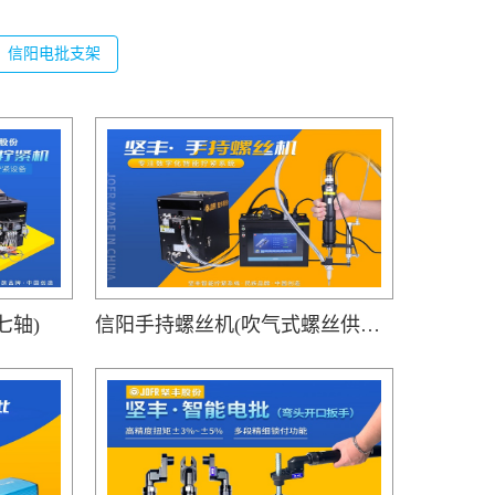
信阳电批支架
七轴)
信阳手持螺丝机(吹气式螺丝供料器JOFR-816MC搭载手持智能电批DP-HXL-003)