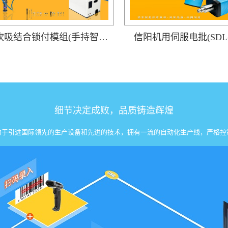
信阳吹吸结合锁付模组(手持智能电批DP-HDXL-008-W搭载阶梯式自动送钉机)
信阳机用伺服电批(SDL-3
细节决定成败，品质铸造辉煌
力于引进国际领先的生产设备和先进的技术，拥有一流的自动化生产线，严格控