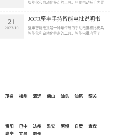
智能化和自动化特点的工具。扭矩电动扳手内置
了一套智能控制系统，可以实现自动拧紧螺丝的
功能。它可以用于汽车、航空航天、电子设备、
JOFR坚丰手持智能电批说明书
家电等行业的装配线上，用于拧紧各种大小型号
21
的螺丝。扭矩电动扳手的应用不仅可以提高工作
2023/10
坚丰智能电批是一种与传统的手动电批相比更具
效率，节省人力成本，还可以减少由于人为因素
智能化和自动化特点的工具。智能电批内置了一
引起的误操作和质量问题。
套智能控制系统，可以实现自动拧紧螺丝的功
能。它可以用于汽车、航空航天、电子设备、家
电等行业的装配线上，用于拧紧各种大小型号的
螺丝。智能电批的应用不仅可以提高工作效率，
节省人力成本，还可以减少由于人为因素引起的
误操作和质量问题。
茂名
梅州
清远
佛山
汕头
汕尾
韶关
资阳
巴中
达州
雅安
阿坝
自贡
宜宾
咸宁
宜昌
鄂州