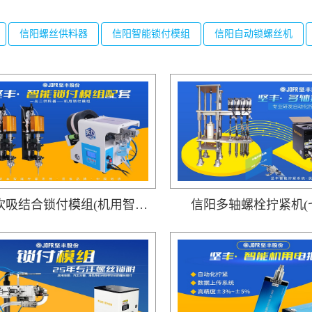
信阳螺丝供料器
信阳智能锁付模组
信阳自动锁螺丝机
信阳吹吸结合锁付模组(机用智能电批DP-DXL-001搭载吹气式螺丝供料器DWS-102)
信阳多轴螺栓拧紧机(