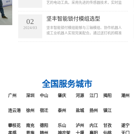
艺的电动工具。采用先进的传感器技术，实时监
起的误操作和质量问题。
测拧紧过程中的扭矩和角度。该工具通过对寻
帽、旋入和贴合三个阶段的扭力及角度控制精准
坚丰智能锁付模组选型
锁付来确保产品的质量。广泛应用于新能源、光
02
伏、航天航空等高端行业产品拧紧工艺。
2024/03
坚丰智能锁付模组能够与三轴模组、协作机器人
或工业机器人实现完美配合。通过送钉机的精准
运作，螺钉能够自动且准确地被吹送到枪头或接
料台上。这不仅仅简化了传统的手工操作，更是
将螺钉拧紧的过程完全自动化，从而大幅提高了
生产效率和操作便捷性。无论是在大规模生产线
还是精密的工业环境中，一体化固定式拧紧模组
都能够凭借其出色的性能和适应性，为您的生产
线带来革命性的改变。
全国服务城市
广州
深圳
中山
肇庆
河源
江门
揭阳
潮州
连云港
徐州
宿迁
泰州
盐城
扬州
镇江
攀枝花
南充
德阳
乐山
泸州
内江
甘孜
遂宁
孝感
恩施
随州
神农架
十堰
襄阳
仙桃
天门