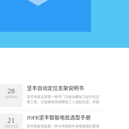
坚丰自动定位支架说明书
28
2024/02
坚丰电批支架是一种专门为电动螺丝刀设计的支
撑工具，它能够有效地帮助工人减轻负担，并提
高工作效率。通过将电动螺丝刀固定在支架上，
工人可以将其悬挂在需要作业的地方，从而避免
JOFR坚丰智能电批选型手册
手握工具的疲劳和不便。
21
2023/10
坚丰智能电批是一种与传统的手动电批相比更具