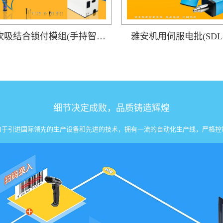
雅安吹吸结合锁付模组(手持智能电批DP-HDXL-008-W搭载阶梯式自动送钉机)
雅安机用伺服电批(SDL-3
细节决定成败，品质铸造辉煌
力于引进国际领先的生产设备和先进的技术，拥有一流的自动化生产线，严格控