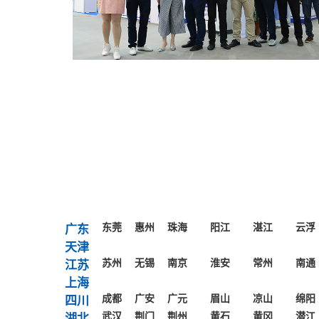
东莞
惠州
珠海
阳江
湛江
云浮
广东
天津
苏州
无锡
南京
淮安
常州
南通
江苏
上海
成都
广安
广元
眉山
凉山
绵阳
四川
武汉
荆门
荆州
黄石
黄冈
潜江
湖北