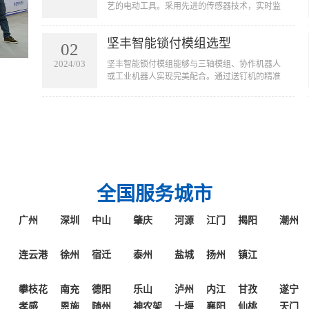
艺的电动工具。采用先进的传感器技术，实时监
起的误操作和质量问题。
测拧紧过程中的扭矩和角度。该工具通过对寻
帽、旋入和贴合三个阶段的扭力及角度控制精准
坚丰智能锁付模组选型
锁付来确保产品的质量。广泛应用于新能源、光
02
伏、航天航空等高端行业产品拧紧工艺。
2024/03
坚丰智能锁付模组能够与三轴模组、协作机器人
或工业机器人实现完美配合。通过送钉机的精准
运作，螺钉能够自动且准确地被吹送到枪头或接
料台上。这不仅仅简化了传统的手工操作，更是
将螺钉拧紧的过程完全自动化，从而大幅提高了
生产效率和操作便捷性。无论是在大规模生产线
还是精密的工业环境中，一体化固定式拧紧模组
都能够凭借其出色的性能和适应性，为您的生产
线带来革命性的改变。
全国服务城市
广州
深圳
中山
肇庆
河源
江门
揭阳
潮州
连云港
徐州
宿迁
泰州
盐城
扬州
镇江
攀枝花
南充
德阳
乐山
泸州
内江
甘孜
遂宁
孝感
恩施
随州
神农架
十堰
襄阳
仙桃
天门