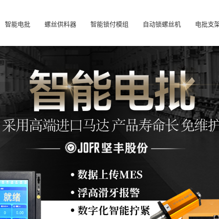
智能电批
螺丝供料器
智能锁付模组
自动锁螺丝机
电批支