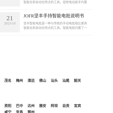
智能化和自动化特点的工具。扭矩电动扳手内置
了一套智能控制系统，可以实现自动拧紧螺丝的
功能。它可以用于汽车、航空航天、电子设备、
JOFR坚丰手持智能电批说明书
家电等行业的装配线上，用于拧紧各种大小型号
21
的螺丝。扭矩电动扳手的应用不仅可以提高工作
2023/10
坚丰智能电批是一种与传统的手动电批相比更具
效率，节省人力成本，还可以减少由于人为因素
智能化和自动化特点的工具。智能电批内置了一
引起的误操作和质量问题。
套智能控制系统，可以实现自动拧紧螺丝的功
能。它可以用于汽车、航空航天、电子设备、家
电等行业的装配线上，用于拧紧各种大小型号的
螺丝。智能电批的应用不仅可以提高工作效率，
节省人力成本，还可以减少由于人为因素引起的
误操作和质量问题。
茂名
梅州
清远
佛山
汕头
汕尾
韶关
资阳
巴中
达州
雅安
阿坝
自贡
宜宾
咸宁
宜昌
鄂州