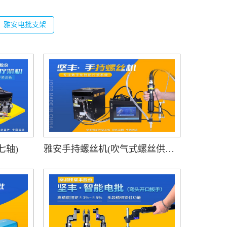
雅安电批支架
七轴)
雅安手持螺丝机(吹气式螺丝供料器JOFR-816MC搭载手持智能电批DP-HXL-003)