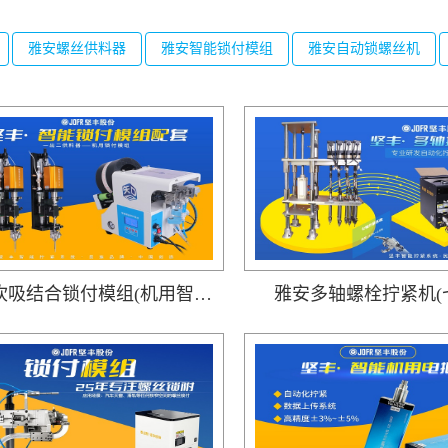
雅安螺丝供料器
雅安智能锁付模组
雅安自动锁螺丝机
雅安吹吸结合锁付模组(机用智能电批DP-DXL-001搭载吹气式螺丝供料器DWS-102)
雅安多轴螺栓拧紧机(