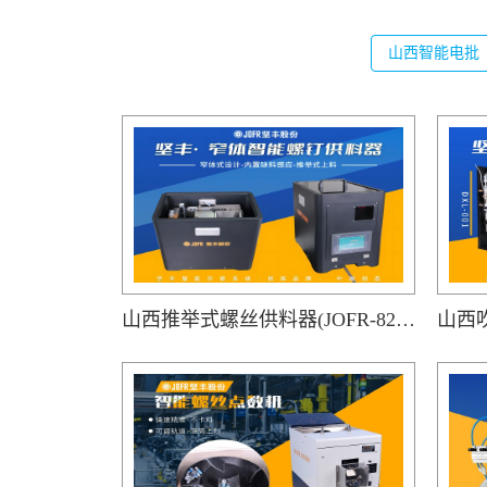
山西智能电批
山西推举式螺丝供料器(JOFR-828MS)