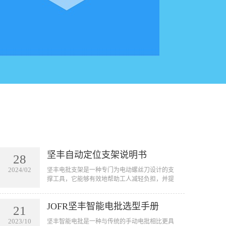
坚丰自动定位支架说明书
28
2024/02
坚丰电批支架是一种专门为电动螺丝刀设计的支
撑工具，它能够有效地帮助工人减轻负担，并提
高工作效率。通过将电动螺丝刀固定在支架上，
工人可以将其悬挂在需要作业的地方，从而避免
JOFR坚丰智能电批选型手册
手握工具的疲劳和不便。
21
2023/10
坚丰智能电批是一种与传统的手动电批相比更具