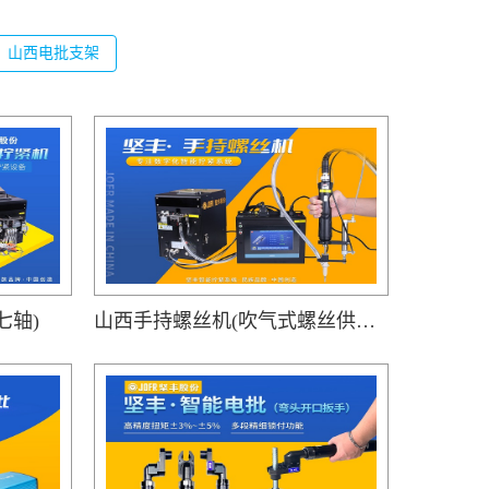
山西电批支架
七轴)
山西手持螺丝机(吹气式螺丝供料器JOFR-816MC搭载手持智能电批DP-HXL-003)