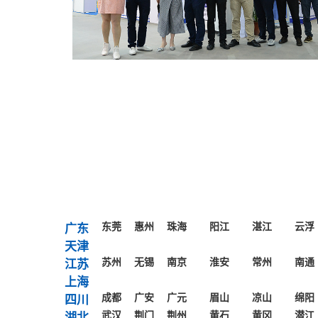
东莞
惠州
珠海
阳江
湛江
云浮
广东
天津
苏州
无锡
南京
淮安
常州
南通
江苏
上海
成都
广安
广元
眉山
凉山
绵阳
四川
武汉
荆门
荆州
黄石
黄冈
潜江
湖北