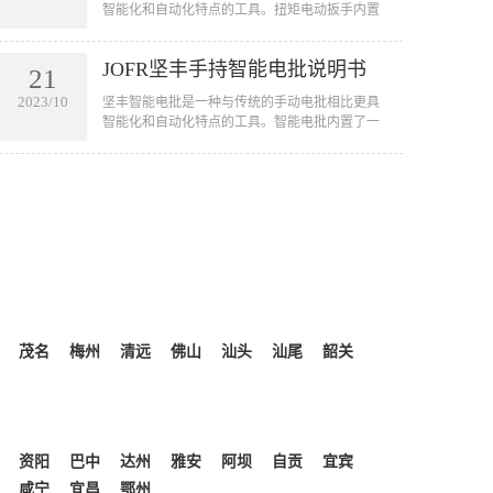
智能化和自动化特点的工具。扭矩电动扳手内置
了一套智能控制系统，可以实现自动拧紧螺丝的
功能。它可以用于汽车、航空航天、电子设备、
JOFR坚丰手持智能电批说明书
家电等行业的装配线上，用于拧紧各种大小型号
21
的螺丝。扭矩电动扳手的应用不仅可以提高工作
2023/10
坚丰智能电批是一种与传统的手动电批相比更具
效率，节省人力成本，还可以减少由于人为因素
智能化和自动化特点的工具。智能电批内置了一
引起的误操作和质量问题。
套智能控制系统，可以实现自动拧紧螺丝的功
能。它可以用于汽车、航空航天、电子设备、家
电等行业的装配线上，用于拧紧各种大小型号的
螺丝。智能电批的应用不仅可以提高工作效率，
节省人力成本，还可以减少由于人为因素引起的
误操作和质量问题。
茂名
梅州
清远
佛山
汕头
汕尾
韶关
资阳
巴中
达州
雅安
阿坝
自贡
宜宾
咸宁
宜昌
鄂州