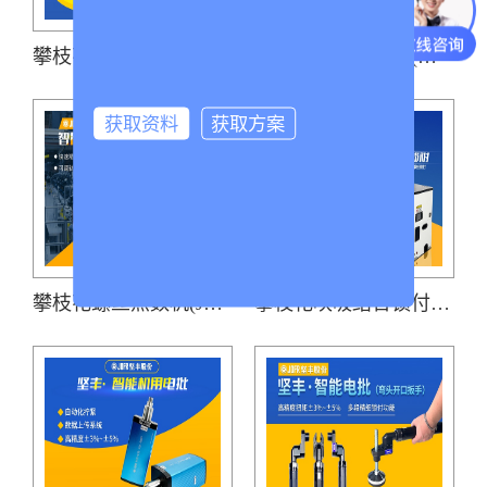
攀枝花多轴螺栓拧紧机(七轴)
攀枝花手持螺丝机(吹气式螺丝供料器JOFR-816MC搭载手持智能电批DP-HXL-003)
获取资料
获取方案
攀枝花螺丝点数机(JF-816DXJ)
攀枝花吹吸结合锁付模组(手持智能电批DP-HDXL-008-W搭载阶梯式自动送钉机)