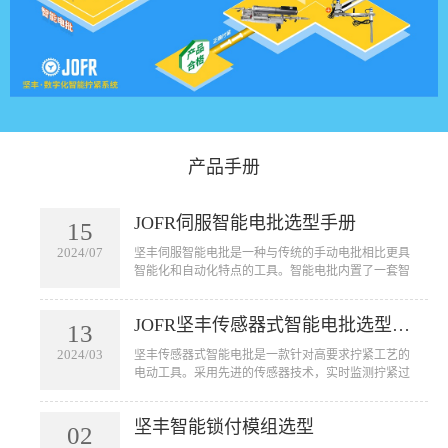
产品手册
JOFR伺服智能电批选型手册
15
2024/07
坚丰伺服智能电批是一种与传统的手动电批相比更具
智能化和自动化特点的工具。智能电批内置了一套智
能控制系统，可以实现自动拧紧螺丝的功能。它可以
用于汽车、航空航天、电子设备、家电等行业的装配
JOFR坚丰传感器式智能电批选型手册
线上，用于拧紧各种大小型号的螺丝。智能电批的应
13
用不仅可以提高工作效率，节省人力成本，还可以减
2024/03
坚丰传感器式智能电批是一款针对高要求拧紧工艺的
少由于人为因素引起的误操作和质量问题。
电动工具。采用先进的传感器技术，实时监测拧紧过
程中的扭矩和角度。该工具通过对寻帽、旋入和贴合
三个阶段的扭力及角度控制精准锁付来确保产品的质
坚丰智能锁付模组选型
量。广泛应用于新能源、光伏、航天航空等高端行业
02
产品拧紧工艺。