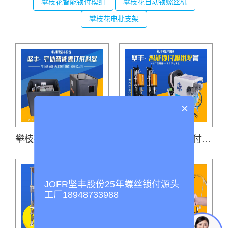
攀枝花智能锁付模组
攀枝花自动锁螺丝机
攀枝花电批支架
×
攀枝花推举式螺丝供料器(JOFR-828MS)
攀枝花吹吸结合锁付模组(机用智能电批DP-DXL-001搭载吹气式螺丝供料器DWS-102)
JOFR坚丰股份25年螺丝锁付源头
工厂18948733988