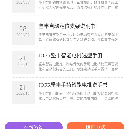
2024/03
坚丰智能锁付模组能够与三轴模组、协作机器人或工
业机器人实现完美配合。通过送钉机的精准运作，螺
钉能够自动且准确地被吹送到枪头或接料台上。这不
仅仅简化了传统的手工操作，更是将螺钉拧紧的过程
完全自动化，从而大幅提高了生产效率和操作便捷
坚丰自动定位支架说明书
28
性。无论是在大规模生产线还是精密的工业环境中，
一体化固定式拧紧模组都能够凭借其出色的性能和适
2024/02
坚丰电批支架是一种专门为电动螺丝刀设计的支撑工
应性，为您的生产线带来革命性的改变。
具，它能够有效地帮助工人减轻负担，并提高工作效
率。通过将电动螺丝刀固定在支架上，工人可以将其
悬挂在需要作业的地方，从而避免手握工具的疲劳和
JOFR坚丰智能电批选型手册
不便。
21
2023/10
坚丰智能电批是一种与传统的手动电批相比更具智能
化和自动化特点的工具。扭矩电动扳手内置了一套智
能控制系统，可以实现自动拧紧螺丝的功能。它可以
用于汽车、航空航天、电子设备、家电等行业的装配
JOFR坚丰手持智能电批说明书
线上，用于拧紧各种大小型号的螺丝。扭矩电动扳手
21
的应用不仅可以提高工作效率，节省人力成本，还可
2023/10
坚丰智能电批是一种与传统的手动电批相比更具智能
以减少由于人为因素引起的误操作和质量问题。
化和自动化特点的工具。智能电批内置了一套智能控
制系统，可以实现自动拧紧螺丝的功能。它可以用于
汽车、航空航天、电子设备、家电等行业的装配线
上，用于拧紧各种大小型号的螺丝。智能电批的应用
不仅可以提高工作效率，节省人力成本，还可以减少
由于人为因素引起的误操作和质量问题。
在线咨询
拨打电话