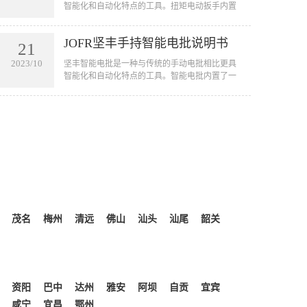
智能化和自动化特点的工具。扭矩电动扳手内置
了一套智能控制系统，可以实现自动拧紧螺丝的
功能。它可以用于汽车、航空航天、电子设备、
JOFR坚丰手持智能电批说明书
家电等行业的装配线上，用于拧紧各种大小型号
21
的螺丝。扭矩电动扳手的应用不仅可以提高工作
2023/10
坚丰智能电批是一种与传统的手动电批相比更具
效率，节省人力成本，还可以减少由于人为因素
智能化和自动化特点的工具。智能电批内置了一
引起的误操作和质量问题。
套智能控制系统，可以实现自动拧紧螺丝的功
能。它可以用于汽车、航空航天、电子设备、家
电等行业的装配线上，用于拧紧各种大小型号的
螺丝。智能电批的应用不仅可以提高工作效率，
节省人力成本，还可以减少由于人为因素引起的
误操作和质量问题。
茂名
梅州
清远
佛山
汕头
汕尾
韶关
资阳
巴中
达州
雅安
阿坝
自贡
宜宾
咸宁
宜昌
鄂州