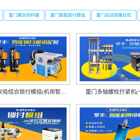
厦门螺丝供料器
厦门智能锁付模组
厦门自动锁螺丝机
厦门吹吸结合锁付模组(机用智能电批DP-DXL-001搭载吹气式螺丝供料器DWS-102)
厦门多轴螺栓拧紧机(