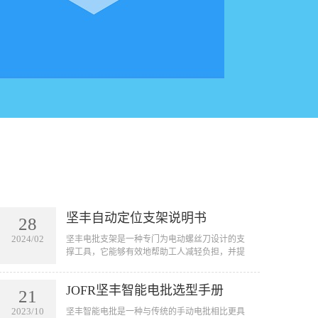
坚丰自动定位支架说明书
28
2024/02
坚丰电批支架是一种专门为电动螺丝刀设计的支
撑工具，它能够有效地帮助工人减轻负担，并提
高工作效率。通过将电动螺丝刀固定在支架上，
工人可以将其悬挂在需要作业的地方，从而避免
JOFR坚丰智能电批选型手册
手握工具的疲劳和不便。
21
2023/10
坚丰智能电批是一种与传统的手动电批相比更具