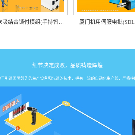
厦门吹吸结合锁付模组(手持智能电批DP-HDXL-008-W搭载阶梯式自动送钉机)
厦门机用伺服电批(SDL-3
细节决定成败，品质铸造辉煌
力于引进国际领先的生产设备和先进的技术，拥有一流的自动化生产线，严格控