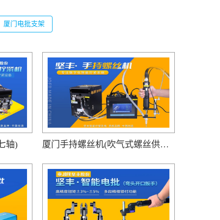
厦门电批支架
七轴)
厦门手持螺丝机(吹气式螺丝供料器JOFR-816MC搭载手持智能电批DP-HXL-003)