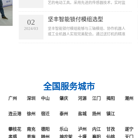
艺的电动工具。采用先进的传感器技术，实时监
起的误操作和质量问题。
测拧紧过程中的扭矩和角度。该工具通过对寻
帽、旋入和贴合三个阶段的扭力及角度控制精准
坚丰智能锁付模组选型
锁付来确保产品的质量。广泛应用于新能源、光
02
伏、航天航空等高端行业产品拧紧工艺。
2024/03
坚丰智能锁付模组能够与三轴模组、协作机器人
或工业机器人实现完美配合。通过送钉机的精准
运作，螺钉能够自动且准确地被吹送到枪头或接
料台上。这不仅仅简化了传统的手工操作，更是
将螺钉拧紧的过程完全自动化，从而大幅提高了
生产效率和操作便捷性。无论是在大规模生产线
还是精密的工业环境中，一体化固定式拧紧模组
都能够凭借其出色的性能和适应性，为您的生产
线带来革命性的改变。
全国服务城市
广州
深圳
中山
肇庆
河源
江门
揭阳
潮州
连云港
徐州
宿迁
泰州
盐城
扬州
镇江
攀枝花
南充
德阳
乐山
泸州
内江
甘孜
遂宁
孝感
恩施
随州
神农架
十堰
襄阳
仙桃
天门