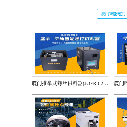
厦门智能电批
厦门推举式螺丝供料器(JOFR-828MS)