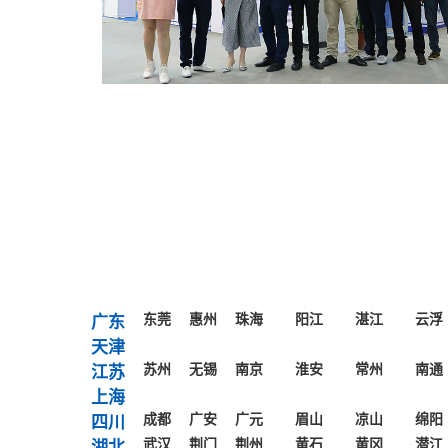
东莞
惠州
珠海
阳江
湛江
云浮
广东
天津
苏州
无锡
南京
淮安
常州
南通
江苏
上海
成都
广安
广元
眉山
凉山
绵阳
四川
武汉
荆门
荆州
黄石
黄冈
潜江
湖北